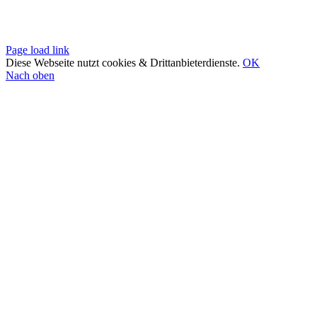
Beitrittserklärung
© 1908-2024 by
Weilerer Carneval-Verein 1908 e.V.
Page load link
Diese Webseite nutzt cookies & Drittanbieterdienste.
OK
Nach oben