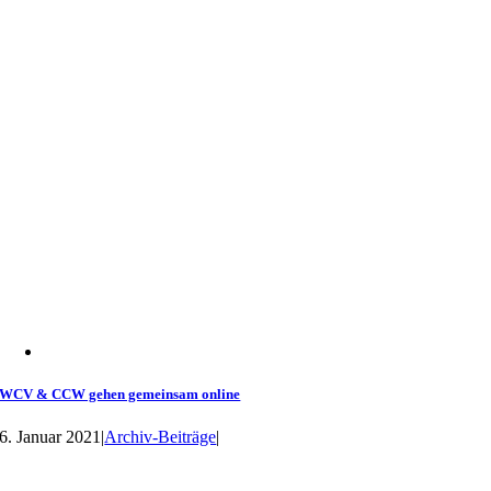
WCV & CCW gehen gemeinsam online
6. Januar 2021
|
Archiv-Beiträge
|
Datenschutzerklärung
Impressum
Kontakt