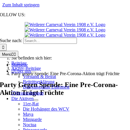
Zum Inhalt springen
FOLLOW US:
Suche nach:
Menü
Sie befinden sich hier:
Beiträge
Startseite
Archiv-Beiträge
Über uns
Party gegen Spende: Eine Pre-Corona-Aktion trägt Früchte
Vorstand & Beirat
Beitrittserklärung
Party Gegen Spende: Eine Pre-Corona-
Belegungsplan Eulennest
Aktion Trägt Früchte
Veranstaltungen
Die Aktiven
11er-Rat
Die Hofsänger des WCV
Maya
Minigarde
Noctua
Prinzengarde