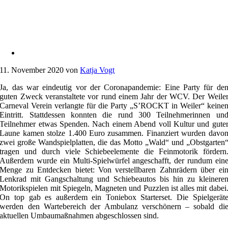
11. November 2020
von
Katja Vogt
Ja, das war eindeutig vor der Coronapandemie: Eine Party für de
guten Zweck veranstaltete vor rund einem Jahr der WCV. Der Weile
Carneval Verein verlangte für die Party „S’ROCKT in Weiler“ keine
Eintritt. Stattdessen konnten die rund 300 Teilnehmerinnen un
Teilnehmer etwas Spenden. Nach einem Abend voll Kultur und gute
Laune kamen stolze 1.400 Euro zusammen. Finanziert wurden davo
zwei große Wandspielplatten, die das Motto „Wald“ und „Obstgarten
tragen und durch viele Schiebeelemente die Feinmotorik fördern
Außerdem wurde ein Multi-Spielwürfel angeschafft, der rundum ein
Menge zu Entdecken bietet: Von verstellbaren Zahnrädern über ei
Lenkrad mit Gangschaltung und Schiebeautos bis hin zu kleinere
Motorikspielen mit Spiegeln, Magneten und Puzzlen ist alles mit dabei
On top gab es außerdem ein Toniebox Starterset. Die Spielgerät
werden den Wartebereich der Ambulanz verschönern – sobald di
aktuellen Umbaumaßnahmen abgeschlossen sind.