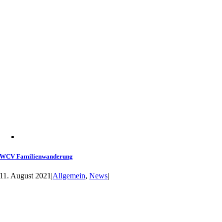
WCV Familienwanderung
11. August 2021
|
Allgemein
,
News
|