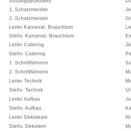
Sitzungspräsident
Da
1. Schatzmeister
Je
2. Schatzmeister
Gr
Leiter Karneval. Brauchtum
Le
Stellv. Karneval. Brauchtum
Ew
Leiter Catering
Jö
Stellv. Catering
Pe
1. Schriftführerin
S
2. Schriftführerin
Ma
Leiter Technik
Mo
Stellv. Technik
Ul
Leiter Aufbau
Ju
Stellv. Aufbau
Ke
Leiter Dekoteam
Ni
Stellv. Dekotem
Ma