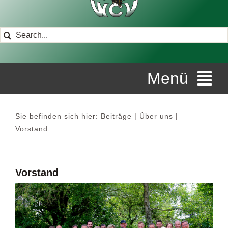
Suche
nach:
Menü
STARTSEITE
Sie befinden sich hier:
Beiträge
Über uns
Vorstand
ÜBER UNS
Vorstand
VERANSTALTUNGEN
DIE AKTIVEN