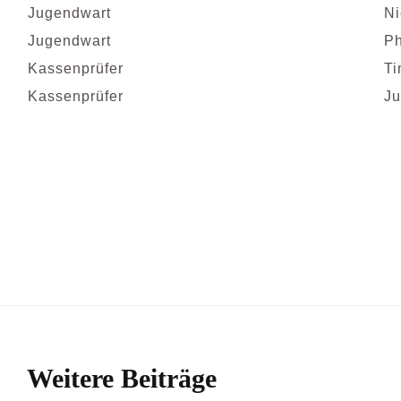
Jugendwart
Ni
Jugendwart
Ph
Kassenprüfer
Ti
Kassenprüfer
Ju
Weitere Beiträge