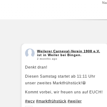
Na
Weilerer Carneval-Verein 1908 e.V.
ist in Weiler bei Bingen.
2 months ago
Denkt dran!
Diesen Samstag startet ab 11:11 Uhr
unser zweites Marktfrühstück!🤩
Kommt vorbei, wir freuen uns auf EUCH!
#wcv
#marktfrühstück
#weiler