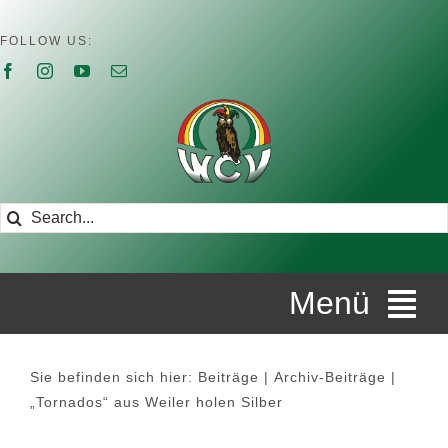
Zum
Inhalt
FOLLOW US:
springen
Suche
nach:
Menü
STARTSEITE
Sie befinden sich hier:
Beiträge
Archiv-Beiträge
„Tornados“ aus Weiler holen Silber
ÜBER UNS