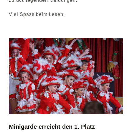
zurückliegenden Meldungen.
Viel Spass beim Lesen.
VERANSTALTUNGEN
DIE AKTIVEN
BILDER
Minigarde erreicht den 1. Platz