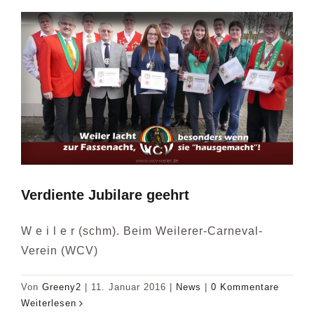
Verdiente Jubilare geehrt
W e i l e r (schm). Beim Weilerer-Carneval-
Verein (WCV)
Von
Greeny2
|
11. Januar 2016
|
News
|
0 Kommentare
Weiterlesen