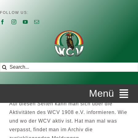
Zum
Inhalt
FOLLOW US:
springen
Suche
nach:
Menü
Auf diesen Seiten kann man sich über die
Aktivitäten des WCV 1908 e.V. informieren. Wie
STARTSEITE
und wo der WCV aktiv ist. Hat man mal was
verpasst, findet man im Archiv die
ÜBER UNS