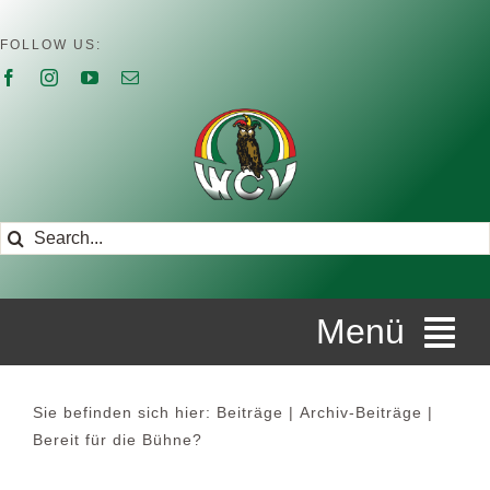
Zum
Inhalt
FOLLOW US:
springen
Suche
nach:
Menü
STARTSEITE
Sie befinden sich hier:
Beiträge
Archiv-Beiträge
Bereit für die Bühne?
ÜBER UNS