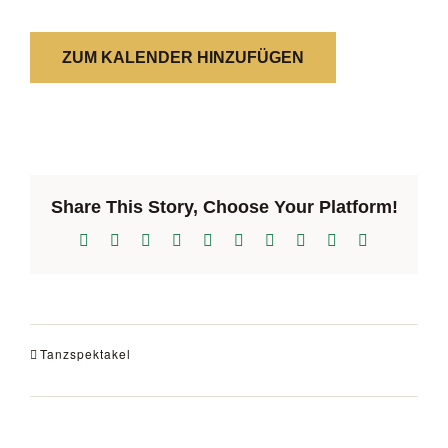
VERANSTALTUNGEN
ZUM KALENDER HINZUFÜGEN
DIE AKTIVEN
BILDER
Share This Story, Choose Your Platform!
Facebook
X
Reddit
LinkedIn
WhatsApp
Tumblr
Pinterest
Vk
Xing
E-
Mail
Tanzspektakel