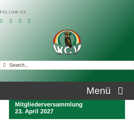
Zum
Inhalt
FOLLOW US:
springen
Suche
nach:
Menü
Mitgliederversammlung
STARTSEITE
23. April 2027
ÜBER UNS