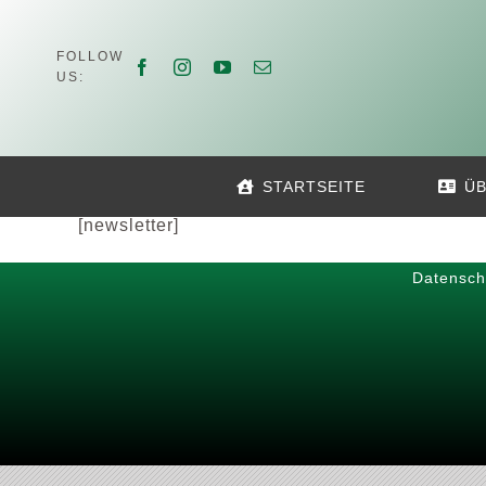
Zum
Inhalt
FOLLOW
springen
US:
STARTSEITE
ÜB
[newsletter]
Datensch