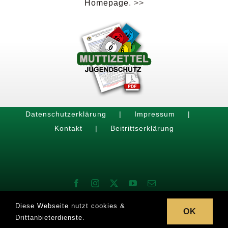
Homepage
. >>
Datenschutzerklärung
Impressum
Kontakt
Beitrittserklärung
Diese Webseite nutzt cookies &
OK
Drittanbieterdienste.
© 1908-2024 by
Weilerer Carneval-Verein 1908 e.V.